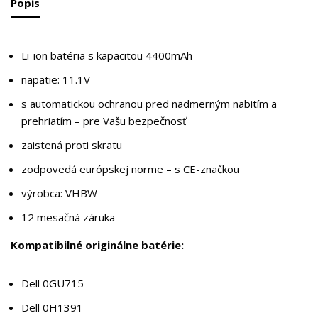
Popis
Li-ion batéria s kapacitou 4400mAh
napätie: 11.1V
s automatickou ochranou pred nadmerným nabitím a
prehriatím – pre Vašu bezpečnosť
zaistená proti skratu
zodpovedá európskej norme – s CE-značkou
výrobca: VHBW
12 mesačná záruka
Kompatibilné originálne batérie:
Dell 0GU715
Dell 0H1391