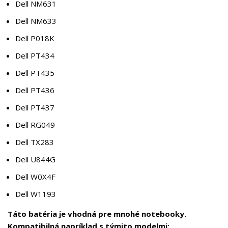
Dell NM631
Dell NM633
Dell P018K
Dell PT434
Dell PT435
Dell PT436
Dell PT437
Dell RG049
Dell TX283
Dell U844G
Dell W0X4F
Dell W1193
Táto batéria je vhodná pre mnohé notebooky.
Kompatibilná napríklad s týmito modelmi: