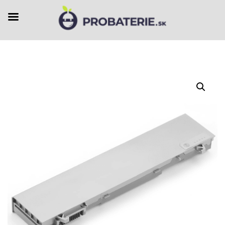
Preskočiť
na
obsah