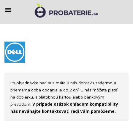
Preskočiť
na
obsah
Pri objednávke nad 80€ máte u nás dopravu zadarmo a
priemerná doba dodania je do 2 dní. U nás môžete platiť
na dobierku, s platobnou kartou alebo bankovým
prevodom.
V prípade otázok ohľadom kompatibility
nás neváhajte kontaktovať, radi Vám pomôžeme.