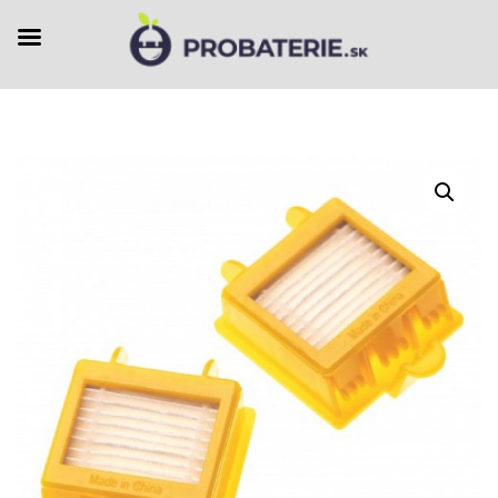
Preskočiť
na
obsah